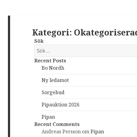
Kategori: Okategorisera
Sök
S
ö
Recent Posts
k
Bo Nordh
e
f
Ny ledamot
t
e
Sorgebud
r
Pipauktion 2026
:
Pipan
Recent Comments
Andreas Persson
om
Pipan