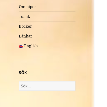
Om pipor
Tobak
Böcker
Länkar
English
SÖK
S
ö
k
e
f