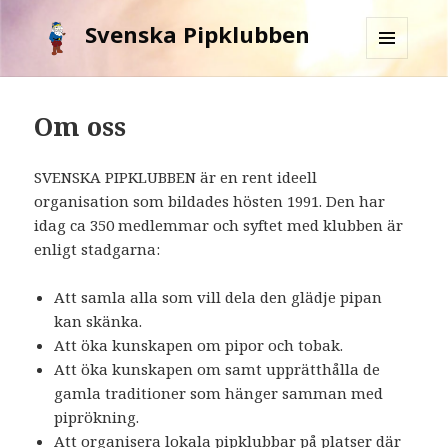
Svenska Pipklubben
MENY
OCH
WIDGETS
Om oss
SVENSKA PIPKLUBBEN är en rent ideell
organisation som bildades hösten 1991. Den har
idag ca 350 medlemmar och syftet med klubben är
enligt stadgarna:
Att samla alla som vill dela den glädje pipan
kan skänka.
Att öka kunskapen om pipor och tobak.
Att öka kunskapen om samt upprätthålla de
gamla traditioner som hänger samman med
piprökning.
Att organisera lokala pipklubbar på platser där