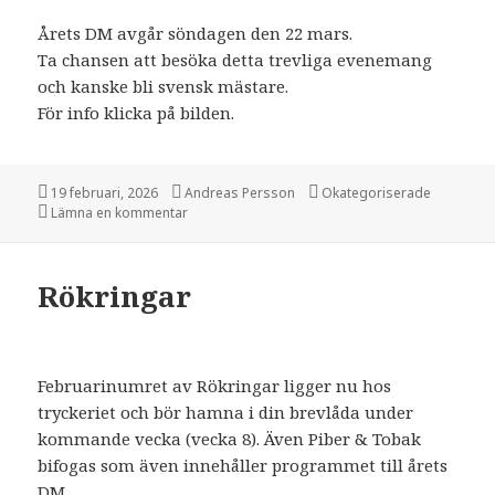
Årets DM avgår söndagen den 22 mars.
Ta chansen att besöka detta trevliga evenemang
och kanske bli svensk mästare.
För info klicka på bilden.
Postat
19 februari, 2026
Författare
Andreas Persson
Kategorier
Okategoriserade
Lämna en kommentar
på DM 2026
Rökringar
Februarinumret av Rökringar ligger nu hos
tryckeriet och bör hamna i din brevlåda under
kommande vecka (vecka 8). Även Piber & Tobak
bifogas som även innehåller programmet till årets
DM.