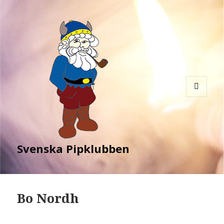
MENY
OCH
WIDGETS
Svenska Pipklubben
Bo Nordh