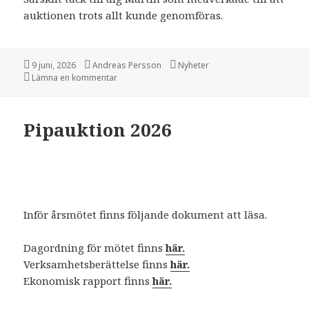
auktionen trots allt kunde genomföras.
Postat
9 juni, 2026
Författare
Andreas Persson
Kategorier
Nyheter
Lämna en kommentar
på Sorgebud
Pipauktion 2026
Inför årsmötet finns följande dokument att läsa.
Dagordning för mötet finns
här.
Verksamhetsberättelse finns
här.
Ekonomisk rapport finns
här.