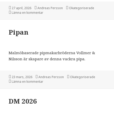
Postat
27 april, 2026
Författare
Andreas Persson
Kategorier
Okategoriserade
Lämna en kommentar
på Pipauktion 2026
Pipan
Malmöbaserade pipmakarbröderna Vollmer &
Nilsson är skapare av denna vackra pipa.
Postat
23 mars, 2026
Författare
Andreas Persson
Kategorier
Okategoriserade
Lämna en kommentar
på Pipan
DM 2026