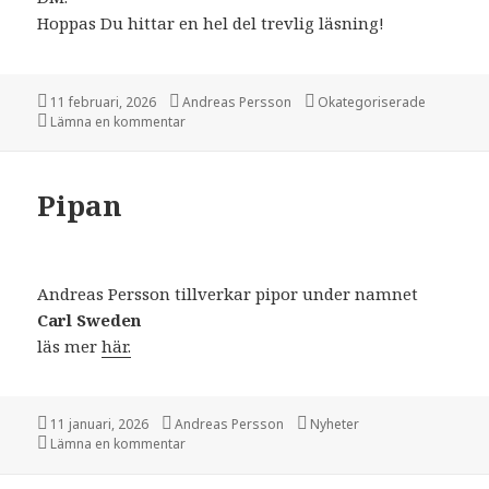
Hoppas Du hittar en hel del trevlig läsning!
Postat
11 februari, 2026
Författare
Andreas Persson
Kategorier
Okategoriserade
Lämna en kommentar
på Rökringar
Pipan
Andreas Persson tillverkar pipor under namnet
Carl Sweden
läs mer
här.
Postat
11 januari, 2026
Författare
Andreas Persson
Kategorier
Nyheter
Lämna en kommentar
på Pipan