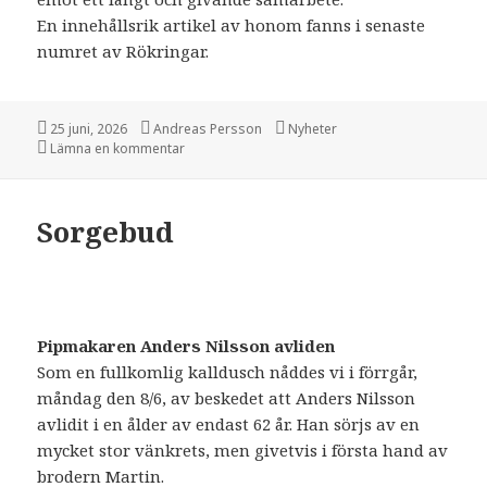
En innehållsrik artikel av honom fanns i senaste
numret av Rökringar.
Postat
25 juni, 2026
Författare
Andreas Persson
Kategorier
Nyheter
Lämna en kommentar
på Ny ledamot
Sorgebud
Pipmakaren Anders Nilsson avliden
Som en fullkomlig kalldusch nåddes vi i förrgår,
måndag den 8/6, av beskedet att Anders Nilsson
avlidit i en ålder av endast 62 år. Han sörjs av en
mycket stor vänkrets, men givetvis i första hand av
brodern Martin.