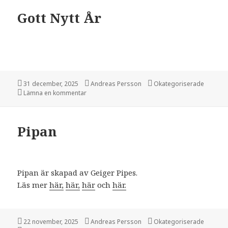
Gott Nytt År
Postat
31 december, 2025
Författare
Andreas Persson
Kategorier
Okategoriserade
Lämna en kommentar
på Gott Nytt År
Pipan
Pipan är skapad av Geiger Pipes.
Läs mer
här,
här,
här
och
här.
Postat
22 november, 2025
Författare
Andreas Persson
Kategorier
Okategoriserade