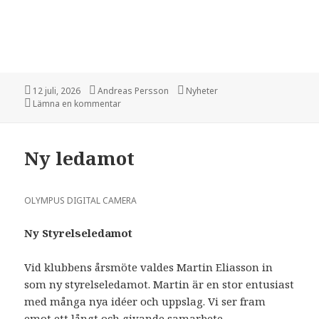
Postat
12 juli, 2026
Författare
Andreas Persson
Kategorier
Nyheter
Lämna en kommentar
på Bo Nordh
Ny ledamot
OLYMPUS DIGITAL CAMERA
Ny Styrelseledamot
Vid klubbens årsmöte valdes Martin Eliasson in
som ny styrelseledamot. Martin är en stor entusiast
med många nya idéer och uppslag. Vi ser fram
emot ett långt och givande samarbete.