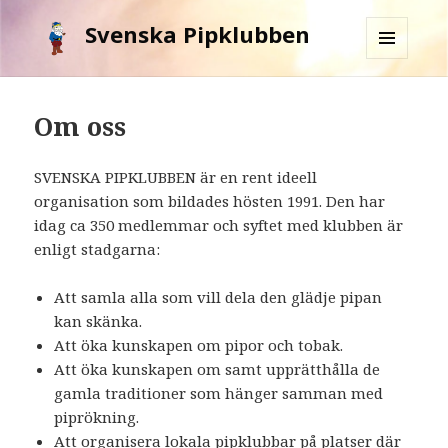
Svenska Pipklubben
MENY
OCH
WIDGETS
Om oss
SVENSKA PIPKLUBBEN är en rent ideell
organisation som bildades hösten 1991. Den har
idag ca 350 medlemmar och syftet med klubben är
enligt stadgarna:
Att samla alla som vill dela den glädje pipan
kan skänka.
Att öka kunskapen om pipor och tobak.
Att öka kunskapen om samt upprätthålla de
gamla traditioner som hänger samman med
piprökning.
Att organisera lokala pipklubbar på platser där