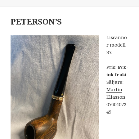
PETERSON’S
Liscanno
r modell
87.
Pris:
675:-
ink frakt
Säljare:
Martin
Eliasson
07604072
49