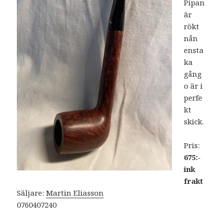
Pipan
är
rökt
nån
ensta
ka
gång
o är i
perfe
kt
skick.
Pris:
675:-
ink
frakt
Säljare:
Martin Eliasson
0760407240