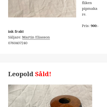
fliken
pipmaka
re.
Pris:
900:-
ink frakt
Säljare:
Martin Eliasson
0760407240
Leopold
Såld!