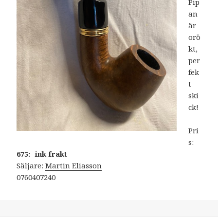
Pip
an
är
orö
kt,
per
fek
t
ski
ck!
Pri
s:
675:- ink frakt
Säljare:
Martin Eliasson
0760407240