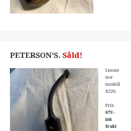
PETERSON’S.
Såld!
Liscan
nor
modell
X220.
Pris:
675:-
ink
frakt