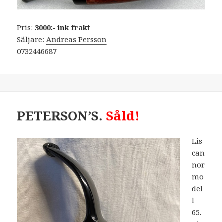
Pris:
3000:- ink frakt
Säljare:
Andreas Persson
0732446687
PETERSON’S.
Såld!
Lis
can
nor
mo
del
l
65.