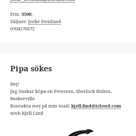
Pris:
3500:-
Säljare:
Jocke Stenlund
0704570372
Pipa sökes
Hej!
Jag önskar köpa en Peterson, Sherlock Holms,
Baskerville
Kontakta mej på min mail:
kjell.lind@icloud.com
mvh Kjell Lind