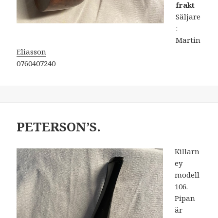
frakt
Säljare
:
Martin
Eliasson
0760407240
PETERSON’S.
Killarn
ey
modell
106.
Pipan
är