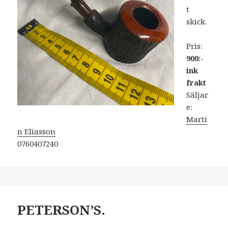
t
skick.
Pris:
900:-
ink
frakt
Säljar
e:
Marti
n Eliasson
0760407240
PETERSON’S.