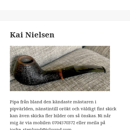
Kai Nielsen
Pipa från bland den kändaste mästaren i
pipvärlden, nänstintill orökt och väldigt fint skick
kan även skicka fler bilder om så önskas. Ni når
mig är via mobilen 0704570372 eller meila på
jocke_stenlund@iclound.com