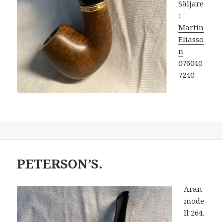
Säljare
:
Martin
Eliasso
n
076040
7240
PETERSON’S.
Aran
mode
ll 264.