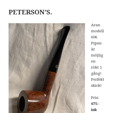
PETERSON’S.
Aran
modell
606.
Pipan
är
möjlig
en
rökt 1
gång!
Perfekt
skick!
Pris:
675:-
ink