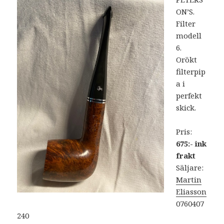
ON’S.
Filter
modell
6.
Orökt
filterpip
a i
perfekt
skick.
Pris:
675:- ink
frakt
Säljare:
Martin
Eliasson
0760407
240