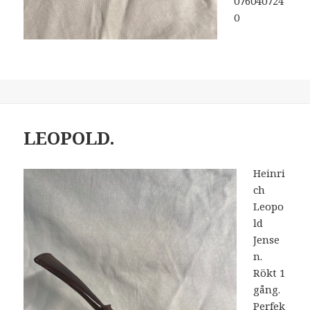
076040724
0
LEOPOLD.
Heinri
ch
Leopo
ld
Jense
n.
Rökt 1
gång.
Perfek