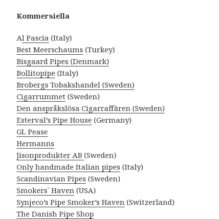
Kommersiella
A
l Pascia
(Italy)
Best Meerschaums
(Turkey)
Bisgaard Pipes (Denmark)
Bollitopipe
(Italy)
Brobergs Tobakshandel (Sweden)
Cigarrummet
(Sweden)
Den anspråkslösa Cigarraffären (Sweden)
Esterval’s Pipe House
(Germany)
GL Pease
Hermanns
Jisonprodukter AB
(Sweden)
Only handmade Italian pipes
(Italy)
Scandinavian Pipes
(Sweden)
Smokers´ Haven
(USA)
Synjeco’s Pipe Smoker’s Haven
(Switzerland)
The Danish Pipe Shop