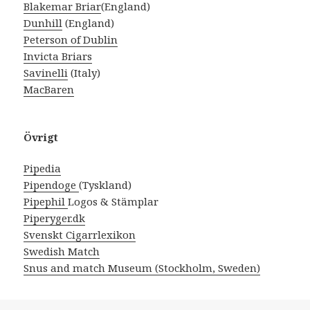
Blakemar Briar
(England)
Dunhill
(England)
Peterson of Dublin
Invicta Briars
Savinelli
(Italy)
MacBaren
Övrigt
Pipedia
Pipendoge
(Tyskland)
Pipephil
Logos & Stämplar
Piperyger.dk
Svenskt Cigarrlexikon
Swedish Match
Snus and match Museum (Stockholm, Sweden)