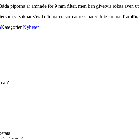
da piporna är ämnade för 9 mm filter, men kan givetvis rökas även ut
tersom vi saknar såväl efternamn som adress har vi inte kunnat framföra 
n
Kategorier
Nyheter
n är?
etala:
31 Tyringe)