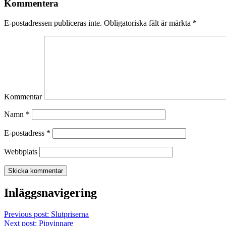
Kommentera
E-postadressen publiceras inte.
Obligatoriska fält är märkta
*
Kommentar
Namn
*
E-postadress
*
Webbplats
Inläggsnavigering
Previous
post:
Slutpriserna
Next
post:
Pipvinnare