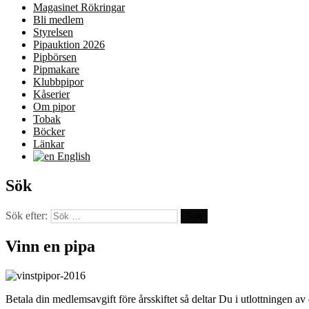
Magasinet Rökringar
Bli medlem
Styrelsen
Pipauktion 2026
Pipbörsen
Pipmakare
Klubbpipor
Kåserier
Om pipor
Tobak
Böcker
Länkar
English
Sök
Sök efter:
Vinn en pipa
Betala din medlemsavgift före årsskiftet så deltar Du i utlottningen 