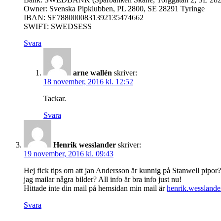
Owner: Svenska Pipklubben, PL 2800, SE 28291 Tyringe
IBAN: SE7880000831392135474662
SWIFT: SWEDSESS
Svara
arne wallén
skriver:
18 november, 2016 kl. 12:52
Tackar.
Svara
Henrik wesslander
skriver:
19 november, 2016 kl. 09:43
Hej fick tips om att jan Andersson är kunnig på Stanwell pipor? J
jag mailar några bilder? All info är bra info just nu!
Hittade inte din mail på hemsidan min mail är
henrik.wessland
Svara