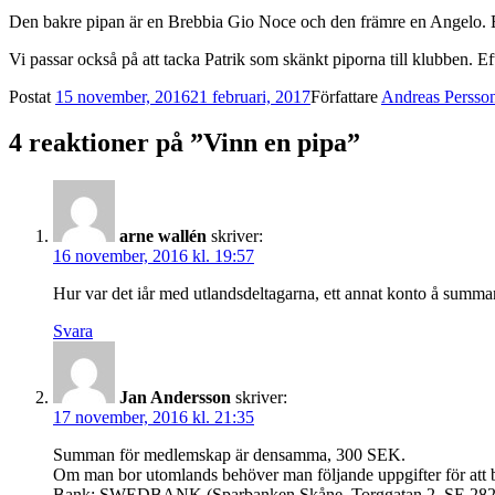
Den bakre pipan är en Brebbia Gio Noce och den främre en Angelo. Bå
Vi passar också på att tacka Patrik som skänkt piporna till klubben. Ef
Postat
15 november, 2016
21 februari, 2017
Författare
Andreas Persso
4 reaktioner på ”Vinn en pipa”
arne wallén
skriver:
16 november, 2016 kl. 19:57
Hur var det iår med utlandsdeltagarna, ett annat konto å summa
Svara
Jan Andersson
skriver:
17 november, 2016 kl. 21:35
Summan för medlemskap är densamma, 300 SEK.
Om man bor utomlands behöver man följande uppgifter för att b
Bank: SWEDBANK (Sparbanken Skåne, Torggatan 2, SE 282