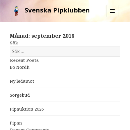
Svenska Pipklubben
MENY
OCH
WIDGETS
Månad: september 2016
Sök
S
ö
Recent Posts
k
Bo Nordh
e
f
Ny ledamot
t
e
Sorgebud
r
:
Pipauktion 2026
Pipan
Recent Comments