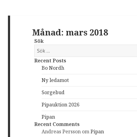
Månad: mars 2018
Sök
S
ö
Recent Posts
k
Bo Nordh
e
f
Ny ledamot
t
e
Sorgebud
r
Pipauktion 2026
:
Pipan
Recent Comments
Andreas Persson
om
Pipan