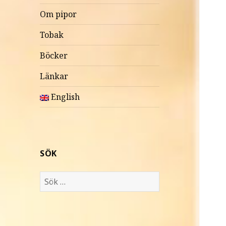
Om pipor
Tobak
Böcker
Länkar
English
SÖK
S
ö
k
e
f