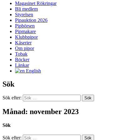
Magasinet Rökringar
Bli medlem
Styrelsen
Pipauktion 2026
Pipbörsen
Pipmakare
Klubbpipor
Kåserier
Om pipor
Tobak
Böcker
Länkar
English
Sök
Sök efter:
Månad: november 2023
Sök
Sök efter: