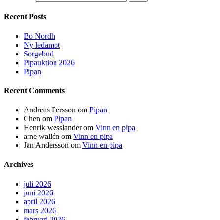
Recent Posts
Bo Nordh
Ny ledamot
Sorgebud
Pipauktion 2026
Pipan
Recent Comments
Andreas Persson
om
Pipan
Chen
om
Pipan
Henrik wesslander
om
Vinn en pipa
arne wallén
om
Vinn en pipa
Jan Andersson
om
Vinn en pipa
Archives
juli 2026
juni 2026
april 2026
mars 2026
februari 2026