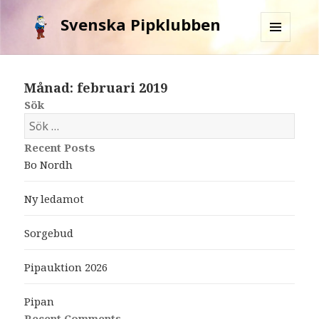
Svenska Pipklubben
MENY
OCH
WIDGETS
Månad: februari 2019
Sök
S
ö
Recent Posts
k
Bo Nordh
e
f
Ny ledamot
t
e
Sorgebud
r
:
Pipauktion 2026
Pipan
Recent Comments