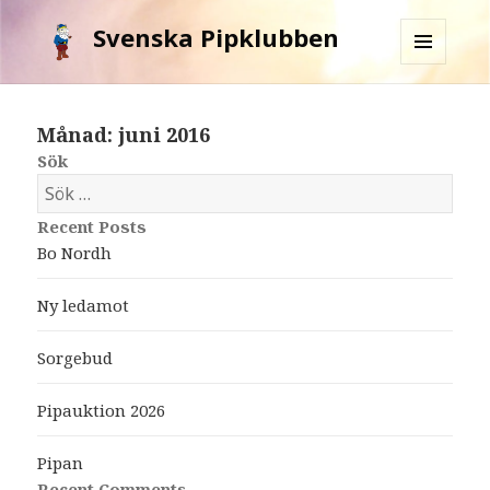
Svenska Pipklubben
MENY
OCH
WIDGETS
Månad: juni 2016
Sök
S
ö
Recent Posts
k
Bo Nordh
e
f
Ny ledamot
t
e
Sorgebud
r
:
Pipauktion 2026
Pipan
Recent Comments