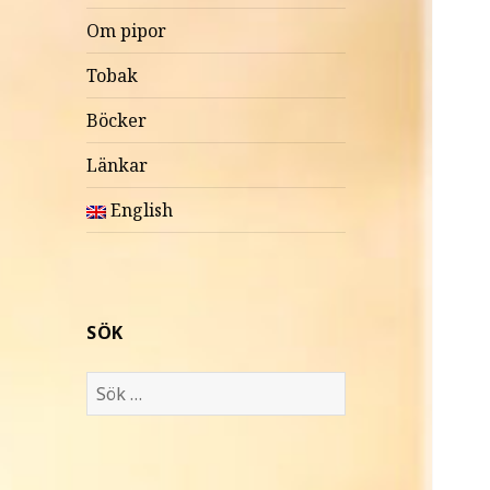
Om pipor
Tobak
Böcker
Länkar
English
SÖK
S
ö
k
e
f