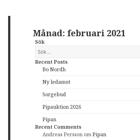
Månad: februari 2021
Sök
S
ö
Recent Posts
k
Bo Nordh
e
f
Ny ledamot
t
e
Sorgebud
r
Pipauktion 2026
:
Pipan
Recent Comments
Andreas Persson
om
Pipan