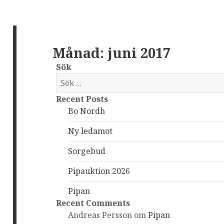
Månad: juni 2017
Sök
S
ö
Recent Posts
k
Bo Nordh
e
f
Ny ledamot
t
e
Sorgebud
r
Pipauktion 2026
:
Pipan
Recent Comments
Andreas Persson
om
Pipan