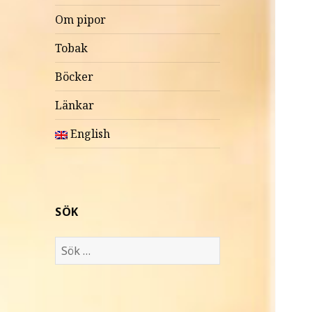
Om pipor
Tobak
Böcker
Länkar
English
SÖK
S
ö
k
e
f