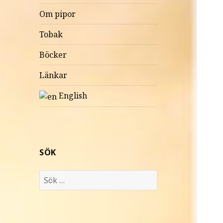
Om pipor
Tobak
Böcker
Länkar
English
SÖK
S
ö
k
e