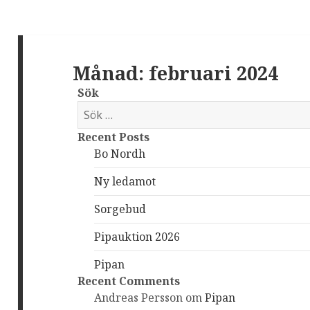
Månad: februari 2024
Sök
S
ö
Recent Posts
k
Bo Nordh
e
f
Ny ledamot
t
e
Sorgebud
r
Pipauktion 2026
:
Pipan
Recent Comments
Andreas Persson
om
Pipan