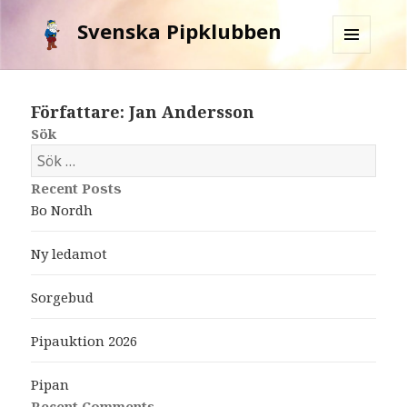
Svenska Pipklubben
MENY
OCH
WIDGETS
Författare:
Jan Andersson
Sök
S
ö
Recent Posts
k
Bo Nordh
e
f
Ny ledamot
t
e
Sorgebud
r
:
Pipauktion 2026
Pipan
Recent Comments